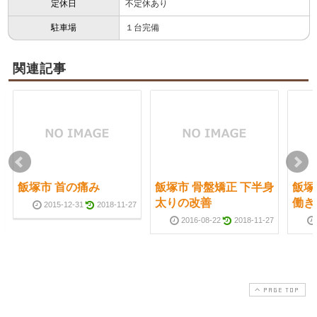
定休日
不定休あり
駐車場
１台完備
関連記事
飯塚市 首の痛み
飯塚市 骨盤矯正 下半身
飯塚
太りの改善
働き
2015-12-31
2018-11-27
2016-08-22
2018-11-27
PAGE TOP