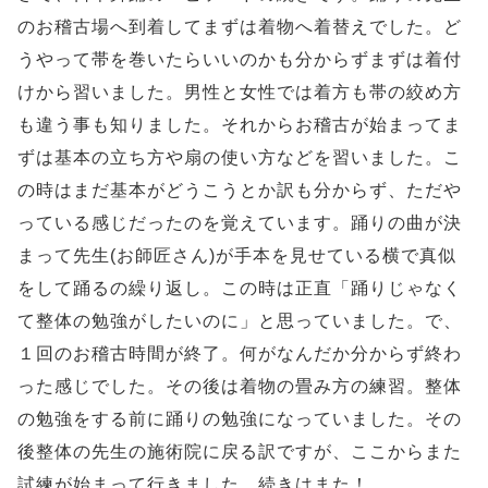
のお稽古場へ到着してまずは着物へ着替えでした。ど
うやって帯を巻いたらいいのかも分からずまずは着付
けから習いました。男性と女性では着方も帯の絞め方
も違う事も知りました。それからお稽古が始まってま
ずは基本の立ち方や扇の使い方などを習いました。こ
の時はまだ基本がどうこうとか訳も分からず、ただや
っている感じだったのを覚えています。踊りの曲が決
まって先生(お師匠さん)が手本を見せている横で真似
をして踊るの繰り返し。この時は正直「踊りじゃなく
て整体の勉強がしたいのに」と思っていました。で、
１回のお稽古時間が終了。何がなんだか分からず終わ
った感じでした。その後は着物の畳み方の練習。整体
の勉強をする前に踊りの勉強になっていました。その
後整体の先生の施術院に戻る訳ですが、ここからまた
試練が始まって行きました。続きはまた！