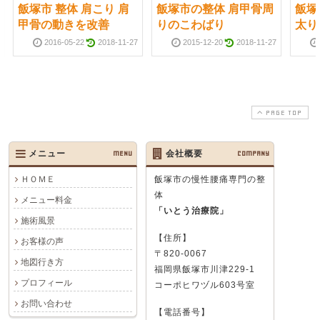
飯塚市 整体 肩こり 肩
飯塚市の整体 肩甲骨周
飯塚
甲骨の動きを改善
りのこわばり
太り
2016-05-22
2018-11-27
2015-12-20
2018-11-27
PAGE TOP
メニュー
MENU
会社概要
COMPANY
ＨＯＭＥ
飯塚市の慢性腰痛専門の整
体
メニュー料金
「いとう治療院」
施術風景
【住所】
お客様の声
〒820-0067
地図行き方
福岡県飯塚市川津229-1
プロフィール
コーポヒワヅル603号室
お問い合わせ
【電話番号】