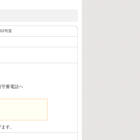
603号室
留守番電話ヘ
げます。