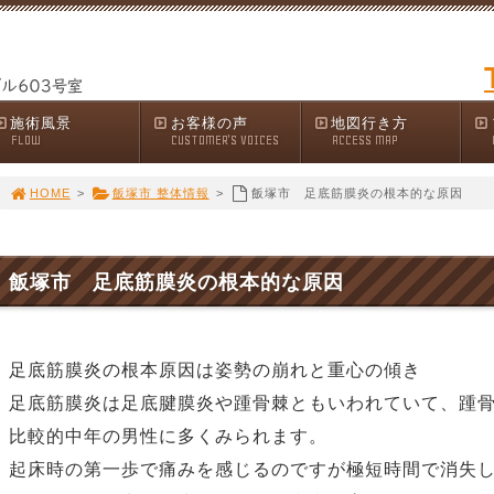
施術風景
お客様の声
地図行き方
FLOW
CUSTOMER'S VOICES
ACCESS MAP
HOME
>
飯塚市 整体情報
>
飯塚市 足底筋膜炎の根本的な原因
飯塚市 足底筋膜炎の根本的な原因
足底筋膜炎の根本原因は姿勢の崩れと重心の傾き
足底筋膜炎は足底腱膜炎や踵骨棘ともいわれていて、踵
比較的中年の男性に多くみられます。
起床時の第一歩で痛みを感じるのですが極短時間で消失