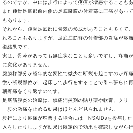
るのですが、中には歩行によって疼痛が増悪することも
また踵骨足底部前内側の足底腱膜の付着部に圧痛があっ
もあります。
それから、踵骨足底部に骨棘の形成があることも多くて
れることもありますが、足底屈筋群の付着部の炎症が疼
復結果です。
実は、骨棘があっても無症状なことも多いですし、疼痛
に変化がありません。
腱膜様部分が経年的な変性で微少な断裂を起こすのが疼
微小断裂部位が、起床して歩行をすることで引っ張られ
朝疼痛をくり返すのです。
足底筋膜炎の治療は、鎮痛消炎剤の貼り薬や軟膏、クリ
一歩の激痛を止める効果はほとんど見られません。
歩行により疼痛が増悪する場合には、NSAIDsを投与し
入をしたりしますが効果は限定的で効果を確認しながら