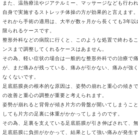
また、温熱療法やジアテルミー、マッサージなども行わ
自身で実施するストレッチ体操の方が効果的と言えます
それから手術の適用は、大半が数ヶ月から長くても3年以
限られるケースです。
整形外科などの病院に行くと、このような処置で終わる
ンスまで調整してくれるケースはあません。
その為、軽い症状の場合は一般的な整形外科での治療で
が、まだ痛みが残っている、痛みが引かない、痛みが強
なくないです。
足底筋膜炎の根本的な原因は、姿勢の崩れと重心の傾き
の改善と重心の調整が重要と考えられます。
姿勢が崩れると背骨が傾き片方の骨盤が開いてしまうこ
しても片方の足裏に体重がかかってしまうのです。
その為、足裏を支えている足底筋膜が引き伸ばされて、
足底筋膜に負担がかかって、結果として強い痛みが発生