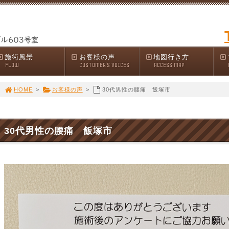
施術風景
お客様の声
地図行き方
FLOW
CUSTOMER'S VOICES
ACCESS MAP
HOME
>
お客様の声
>
30代男性の腰痛 飯塚市
30代男性の腰痛 飯塚市