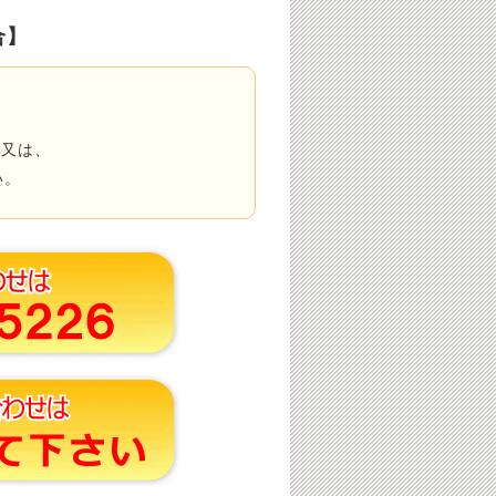
合】
」
又は、
い。