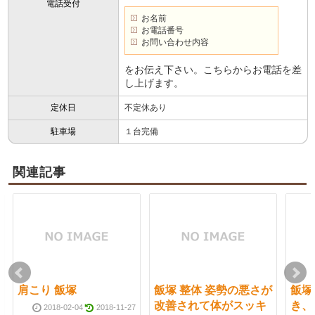
電話受付
お名前
お電話番号
お問い合わせ内容
をお伝え下さい。こちらからお電話を差
し上げます。
定休日
不定休あり
駐車場
１台完備
関連記事
肩こり 飯塚
飯塚 整体 姿勢の悪さが
飯塚
改善されて体がスッキ
き、
2018-02-04
2018-11-27