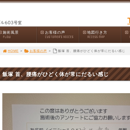
施術風景
お客様の声
地図行き方
FLOW
CUSTOMER'S VOICES
ACCESS MAP
HOME
>
お客様の声
>
飯塚 首、腰痛がひどく体が常にだるい感じ
飯塚 首、腰痛がひどく体が常にだるい感じ