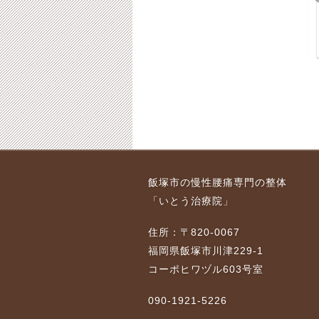
 首、
肩こり 飯塚
飯塚 股関節痛 腰痛 40
代女性
2018-02-04
2018-11-27
9-12-27
2018-04-15
2018-11-27
こ
飯塚市 側弯症が気に
飯塚 骨盤矯正、膝痛、
飯塚市の慢性腰痛専門の整体
なる 骨盤のゆがみが
肩こり、腰痛 30代女性
「いとう治療院」
気になる
9-07-09
2018-06-09
2018-11-27
2019-11-15
住所：〒820-0067
福岡県飯塚市川津229-1
コーポヒワヅル603号室
090-1921-5226