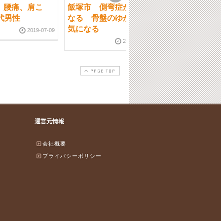
 腰痛、肩こ
飯塚市 側弯症が気に
飯塚 骨盤矯正
代男性
なる 骨盤のゆがみが
肩こり、腰痛 3
気になる
2019-07-09
2018-06-09
2019-11-15
PAGE TOP
運営元情報
会社概要
プライバシーポリシー