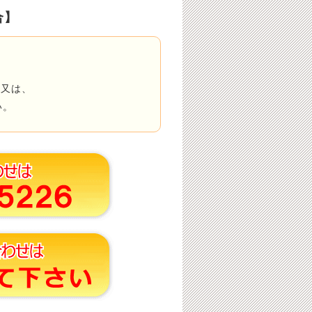
合】
」
又は、
い。